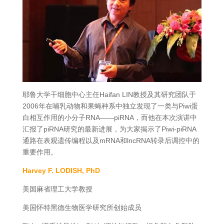
耶鲁大学干细胞中心主任Haifan LIN教授及其研究团队于
2006年在哺乳动物和果蝇种系中独立发现了一类与Piwi蛋
白相互作用的小分子RNA——piRNA，而他在本次演讲中
汇报了piRNA研究的最新进展，为大家揭示了Piwi-piRNA
通路在表观遗传编程以及mRNA和lncRNA转录后调控中的
重要作用。
Harvey F. LODISH, PhD
美国麻省理工大学教授
美国怀特黑德生物医学研究所创始成员