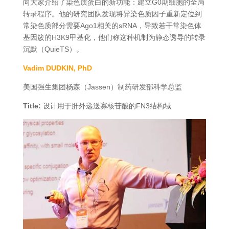
向大家介绍了染色质蛋白的新功能：建立G0期细胞的全局
转录程序。他的研究团队发现将异染色质因子重新定位到
常染色质部分需要Ago1相关的sRNA，导致若干常染色体
基因簇的H3K9甲基化，他们称这种机制为静态诱导的转录
沉默（QuieTS）。
Vadim DUDKIN, PhD
美国强生集团杨森（Jassen）制药研发部科学总监
Title:
设计用于肝外递送寡核苷酸的FN3结构域