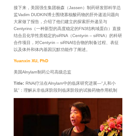
接下来，美国强生集团杨森（Jassen）制药研发部科学总
监Vadim DUDKIN博士围绕寡核酸药物的肝外递送问题向
大家做了报告，介绍了他们建立的探索肝外递呈与
Centyrins（一种新型的高度稳定的FN3结构域蛋白）直接
结合且化学性质稳定的siRNA（Centyrin – siRNA）的科研
合作项目，对Centyrin – siRNA结合物的制备过程、表征
以及体外和体内基因沉默功能作了阐述。
Yuanxin XU, PhD
美国Alnylam制药公司高级总监
Title:
RNAi疗法在Alnylam中的临床研究进展—“人和小
鼠”：理解从非临床阶段到临床阶段的试验药物作用机制